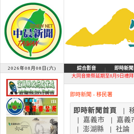
綜合影音
即時新聞
2026年08月08日(六)
大同音樂祭延期至8月9日禮
宜蘭童玩節7月13日重新開園
即時新聞 - 移民署
即時新聞首頁
|
|
嘉義市
|
嘉義
|
澎湖縣
|
社論