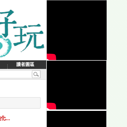
讀者園區
...