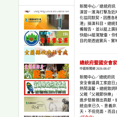
新聞中心／總統府訊
演習－濱海打擊及近
化協同默契，因應各
港」操演科目。總統
備報告，並以艇上廣
快艇64艇駕駛臺，
目的是透過實兵、實地
總統府暨國安會家庭
中晨新聞網 2026-08-07
新聞中心／總統府訊 
安全會議員工家庭日
熱鬧溫馨。總統致詞
父親「父親節快樂」
進步發展做出貢獻。
統由來已久、意義非
天，不但見面，而且合