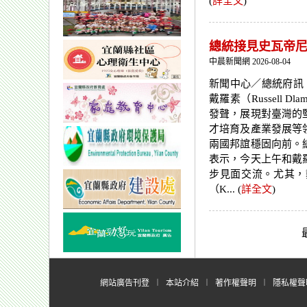
(
詳全文
)
總統接見史瓦帝尼
中晨新聞網 2026-08-04
新聞中心／總統府訊
戴羅素（Russell
發聲，展現對臺灣的
才培育及產業發展等
兩國邦誼穩固向前。
表示，今天上午和戴
步見面交流。尤其，
（K... (
詳全文
)
網站廣告刊登
︱
本站介紹
︱
著作權聲明
︱
隱私權聲