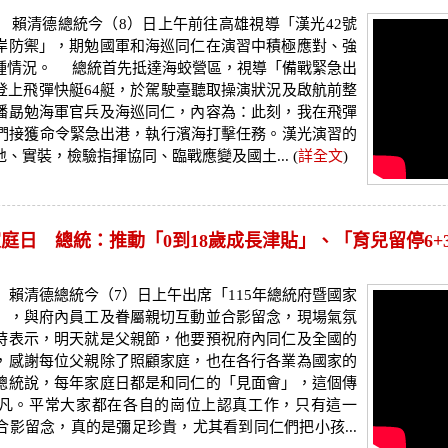
 賴清德總統今（8）日上午前往高雄視導「漢光42號
岸防禦」，期勉國軍和海巡同仁在演習中積極應對、強
種情況。 總統首先抵達海蛟營區，視導「備戰緊急出
登上飛彈快艇64艇，於駕駛臺聽取操演狀況及啟航前整
播勗勉海軍官兵及海巡同仁，內容為：此刻，我在飛彈
你們接獲命令緊急出港，執行濱海打擊任務。漢光演習的
、實裝，檢驗指揮協同、臨戰應變及國土... (
詳全文
)
日 總統：推動「0到18歲成長津貼」、「育兒留停6+3」
賴清德總統今（7）日上午出席「115年總統府暨國家
」，與府內員工及眷屬親切互動並合影留念，現場氣氛
時表示，明天就是父親節，他要預祝府內同仁及全國的
，感謝每位父親除了照顧家庭，也在各行各業為國家的
總統說，每年家庭日都是和同仁的「見面會」，這個傳
凡。平常大家都在各自的崗位上認真工作，只有這一
影留念，真的是彌足珍貴，尤其看到同仁們把小孩...