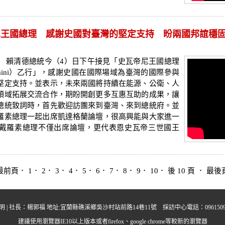
王國總理 感謝史國對臺灣的堅定支持 盼兩國邦誼穩固向
 賴清德總統今（4）日下午接見「史瓦帝尼王國總理
 Dlamini）乙行」，感謝史國在國際場域為臺灣的國際參與
堅定支持。並表示，未來兩國將持續在能源、公衛、人
領域拓展交流合作，期盼開創更多互惠互助的成果，讓
總統致詞時，首先歡迎訪團來到臺灣、來到總統府。並
羅素總理一起出席凱達格蘭論壇，很高興能與大家進一
戴羅素總理不僅出席論壇，更代表恩史瓦帝三世國王
最前頁
． 1．
2
．
3
．
4
．
5
．
6
．
7
．
8
．
9
．
10
．
後 10 頁
．
最後
明
| 社長：楊郭福 地址:宜蘭縣礁溪鄉吳沙村站前路14巷11號 採訪中心電話：0961509395 中晨多
建議使用瀏覽器IE10以上版本或者firefox、google chrome等較新的瀏覽器