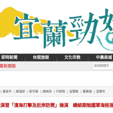
即時新聞
休閒旅遊
文化宗教
中晨商城
月9日禮拜天辦理
日重新開園
|
臺南市
|
衛福部
|
新竹縣
|
總統府
|
行政院
|
宜蘭縣
|
羅東鎮
|
宜蘭市
演習「濱海打擊及近岸防禦」操演 總統期勉國軍海巡強化