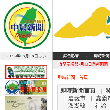
綜合影音
即時新聞
2026年08月08日(六)
大同音樂祭延期至8月9日禮
宜蘭童玩節7月13日重新開園
即時新聞 - 首頁
即時新聞首頁
|
|
嘉義市
|
嘉義
|
澎湖縣
|
社論