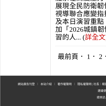
展現全民防衛韌
視導聯合應變指
及本日演習重點
加「2026城
習的人... (
詳全文
最前頁
． 1．
2
網站廣告刊登
︱
本站介紹
︱
著作權聲明
︱
隱私權聲明
| 社長：楊郭
建議使用
總來訪人數