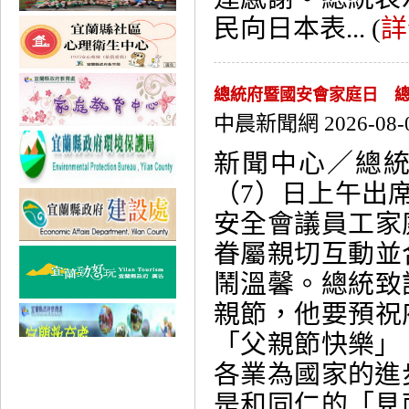
民向日本表... (
詳
總統府暨國安會家庭日 總統
中晨新聞網 2026-08-
新聞中心／總
（7）日上午出席
安全會議員工家
眷屬親切互動並
鬧溫馨。總統致
親節，他要預祝
「父親節快樂」
各業為國家的進
是和同仁的「見