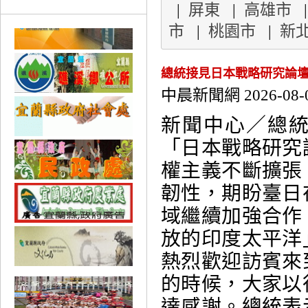
|
屏東
|
高雄市
市
|
桃園市
|
新
總統接見日本戰略研究論
中晨新聞網 2026-08-
新聞中心／總
「日本戰略研究
權主義不斷擴張
韌性，期盼臺日
域繼續加強合作
放的印度太平洋
熱烈歡迎訪賓來
的時候，大家以
達感謝。總統表