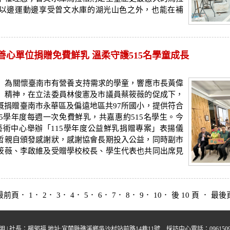
以邊運動邊享受曾文水庫的湖光山色之外，也能在補
南善心單位捐贈免費鮮乳 溫柔守護515名學童成長
 為關懷臺南市有營養支持需求的學童，響應市長黃偉
」精神，在立法委員林俊憲及市議員蔡筱薇的促成下，
慨捐贈臺南市永華區及偏遠地區共97所國小，提供符合
5學年度每週一次免費鮮乳，共嘉惠約515名學生。今
藝術中心舉辦「115學年度公益鮮乳捐贈專案」表揚儀
哲親自頒發感謝狀，感謝協會長期投入公益，同時副市
筱薇、李啟維及受贈學校校長、學生代表也共同出席見
最前頁
． 1．
2
．
3
．
4
．
5
．
6
．
7
．
8
．
9
．
10
．
後 10 頁
．
最後
明
| 社長：楊郭福 地址:宜蘭縣礁溪鄉吳沙村站前路14巷11號 採訪中心電話：0961509395 中晨多