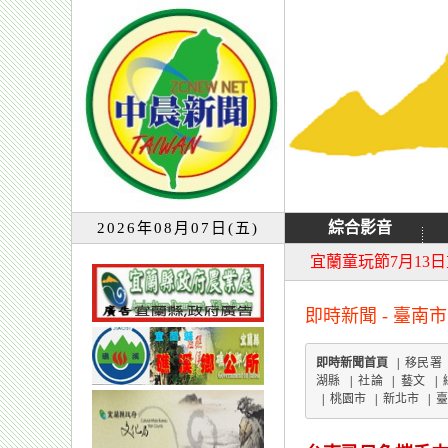
綜合影音
2026年08月07日(五)
大同音樂祭延期至8
宜蘭童玩節7月13
即時新聞 - 臺南市
即時新聞首頁
|
移民署
湖縣
|
社論
|
藝文
|
|
桃園市
|
新北市
|
臺