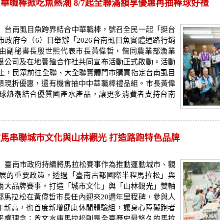
華職棒掀吃魚熱潮 8/7起全聯滿額享優惠再抽棒球好禮
 台南虱目魚跨界結合中華職棒，號召全民一起「挺台
政府今（6）日舉辦「2026台南虱目魚實體通路行銷
由副秘書長殷世熙代表市長黃偉哲，偕同農業部漁業
限公司及在地養殖合作社共同宣布活動正式啟動。活動
日止，民眾前往全聯、大全聯實體門市購買指定台南虱目
額現折優惠，還有機會抽中中華職棒禮品組。市長黃偉
球熱潮結合優質國產水產品，讓更多消費者支持台南
馬串聯城市文化與山林觀光 打造路跑特色品牌
 臺南市政府持續將馬拉松賽事作為推動運動城市、觀
展的重要政策，透過「臺南古都國際半程馬拉松」與
兩大品牌賽事，打造「城市文化」與「山林觀光」雙軸
都馬拉松在黃偉哲市長任內迎來20週年里程碑，參與人
下歷年新高，也首度新增健康休閒體驗組，讓身心障礙跑者
平權理念；曾文水庫馬拉松則是全臺歷史最悠久的馬拉