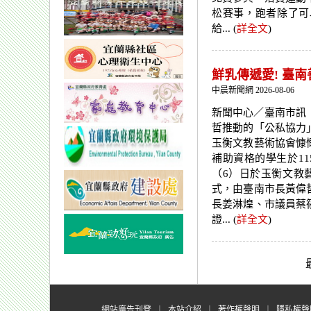
松賽事，跑者除了可
給... (
詳全文
)
鮮乳傳遞愛! 臺
中晨新聞網 2026-08-06
新聞中心／臺南市訊
哲推動的「公私協力
玉衡文教藝術協會慷
補助資格的學生於11
（6）日於玉衡文教
式，由臺南市長黃偉
長姜淋煌、市議員蔡
證... (
詳全文
)
網站廣告刊登
︱
本站介紹
︱
著作權聲明
︱
隱私權聲