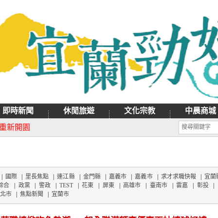
即時新聞
休閒旅遊
文化宗教
中晨商城
月9日禮拜天辦理
日重新開園
|
國際
|
里長焦點
|
連江縣
|
金門縣
|
嘉義市
|
嘉義市
|
求才求職快報
|
宜蘭
綜合
|
政黨
|
警政
|
TEST
|
花東
|
屏東
|
高雄市
|
臺南市
|
雲嘉
|
彰投
|
北市
|
焦點新聞
|
宜蘭市