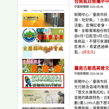
台南虱目魚攜手中
中晨新聞網 2026-08-06
新聞中心／臺南市訊
灣、吃好魚」！台南市
活動」宣傳記者會，
署、全聯實業股份有
自8月7日起至9月3
魚商品，不僅可享滿
哲表示，希望透過棒
虱... (
詳全文
)
臺南古都馬與曾文
中晨新聞網 2026-08-06
新聞中心／臺南市訊
光行銷及區域均衡發
「曾文水庫馬拉松」
並進的路跑特色，古
數2萬5,289人創
免費參與，落實運動