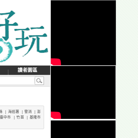
讀者園區
縣
|
海巡署
|
警消
|
澎
臺中市
|
竹苗
|
基隆市