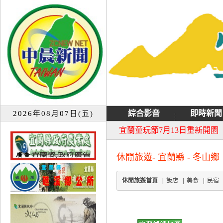
綜合影音
即時新聞
2026年08月07日(五)
大同音樂祭延期至8月9日禮
宜蘭童玩節7月13日重新開園
休閒旅遊- 宜蘭縣 - 冬山鄉
休閒旅遊首頁
|
飯店
|
美食
|
民宿