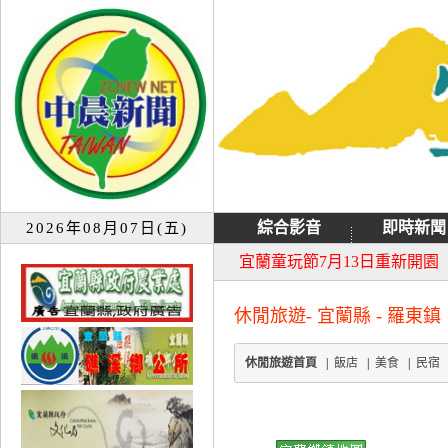
綜合影音
即時新聞
2026年08月07日(五)
大同音樂祭延期至8月9日禮
宜蘭童玩節7月13日重新開園
休閒旅遊- 宜蘭縣 - 羅東鎮
休閒旅遊首頁
|
飯店
|
美食
|
民宿