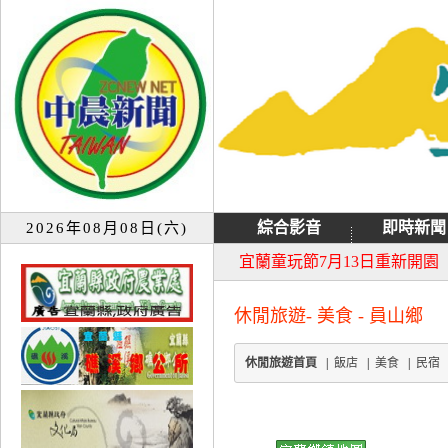
綜合影音
即時新聞
2026年08月08日(六)
大同音樂祭延期至8月9日禮
宜蘭童玩節7月13日重新開園
休閒旅遊- 美食 - 員山鄉
休閒旅遊首頁
|
飯店
|
美食
|
民宿