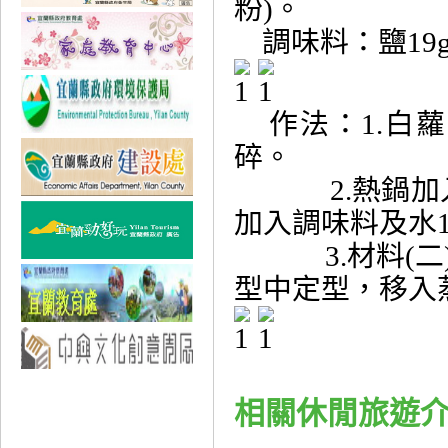
粉)。
調味料：鹽19g
作法：1.白
碎。
2.熱鍋加入
加入調味料及水
3.材料(二)
型中定型，移入
相關休閒旅遊