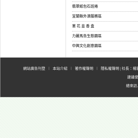
翡翠紙包石班捲
宜蘭縣外澳服務區
蔥 花 韭 香 盒
力麗馬告生態園區
中興文化創意園區
網站廣告刊登
︱
本站介紹
︱
著作權聲明
︱
隱私權聲明
| 社長：楊郭
建議使用
總來訪人數