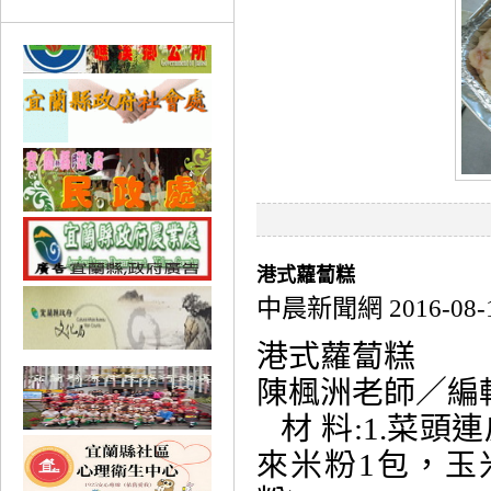
港式蘿蔔糕
中晨新聞網 2016-08-
港式蘿蔔糕
陳楓洲老師／
材 料:1.菜頭連
來米粉1包，玉米粉