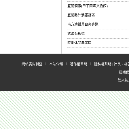
宜蘭酒廠(甲子蘭酒文物館)
宜蘭縣外澳服務區
南方澳觀景台旁步道
武暖石板橋
時潮休閒農業區
網站廣告刊登
︱
本站介紹
︱
著作權聲明
︱
隱私權聲明
| 社長：楊郭
建議使用
總來訪人數