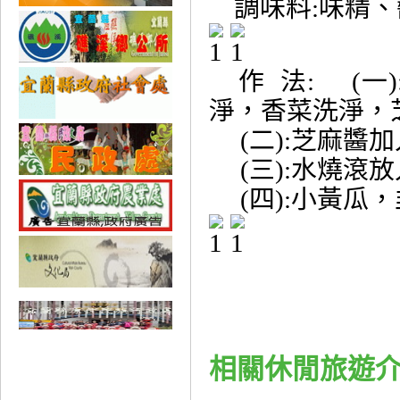
調味料:味精、
作 法: (一
淨，香菜洗淨
(二):芝麻
(三):水燒
(四):小黃瓜
相關休閒旅遊