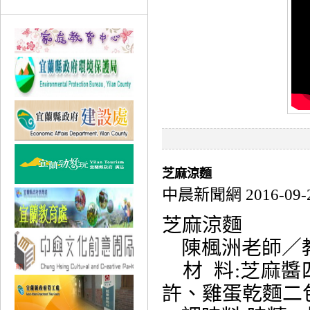
芝麻涼麵
中晨新聞網 2016-09-
芝麻涼麵
陳楓洲老師／
材 料:芝麻醬
許、雞蛋乾麵二