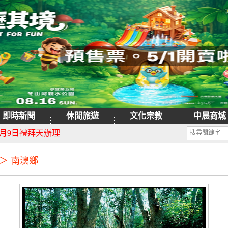
即時新聞
休閒旅遊
文化宗教
中晨商城
日重新開園
月9日禮拜天辦理
 ＞ 南澳鄉