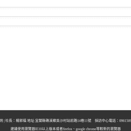
明
| 社長：楊郭福 地址:宜蘭縣礁溪鄉吳沙村站前路14巷11號 採訪中心電話：0961509395 中晨多
建議使用瀏覽器IE10以上版本或者firefox、google chrome等較新的瀏覽器