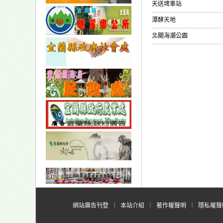
天送埤車站
潭酵天地
北關海潮公園
網站廣告刊登
︱
本站介紹
︱
著作權聲明
︱
隱私權聲