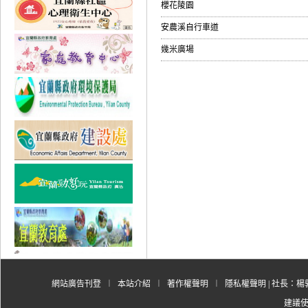
櫻花陵園
安農溪自行車道
幾米廣場
網站廣告刊登
︱
本站介紹
︱
著作權聲明
︱
隱私權聲明
| 社長：楊郭
建議使用