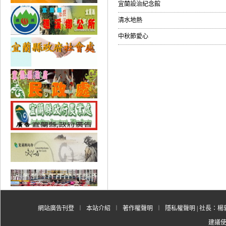
宜蘭設治紀念館
清水地熱
中秋節愛心
網站廣告刊登
︱
本站介紹
︱
著作權聲明
︱
隱私權聲明
| 社長：楊郭
建議使用