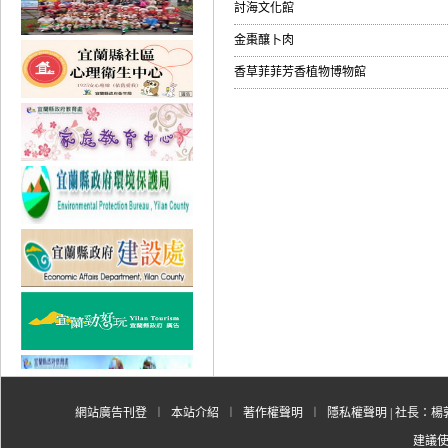
討海文化館
金棗釀卜肉
香草菲菲芳香植物博物館
網站廣告刊登
︱
本站介紹
︱
著作權聲明
︱
隱私權聲明
| 社長：楊郭
建議使用