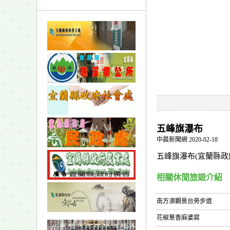
五峰旗瀑布
中晨新聞網 2020-02-18
五峰旗瀑布(宜蘭縣政
相關休閒旅遊介紹
南方澳觀景台旁步道
花椒蔥香麻婆腐