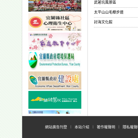
武荖坑風景區
太平山山毛櫸步道
討海文化館
網站廣告刊登
︱
本站介紹
︱
著作權聲明
︱
隱私權聲