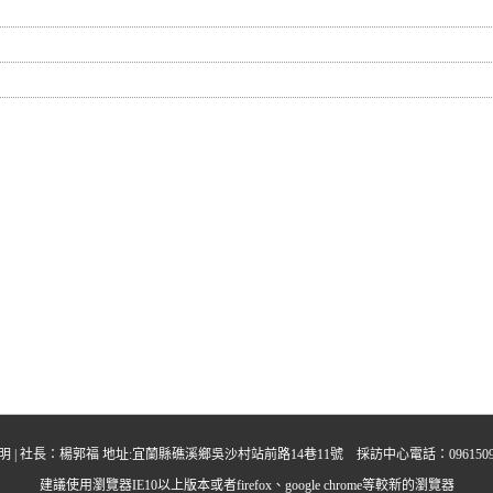
明
| 社長：楊郭福 地址:宜蘭縣礁溪鄉吳沙村站前路14巷11號 採訪中心電話：0961509395 中晨多
建議使用瀏覽器IE10以上版本或者firefox、google chrome等較新的瀏覽器