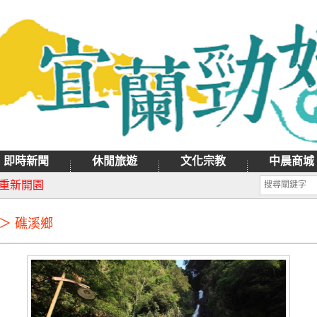
即時新聞
休閒旅遊
文化宗教
中晨商城
月9日禮拜天辦理
日重新開園
 ＞ 礁溪鄉