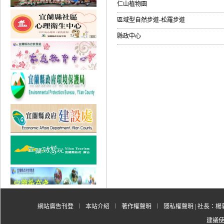
仁山植物園
區域型自然步道-松羅步道
縣政中心
網站廣告刊登
︱
本站介紹
︱
著作權聲明
︱
隱私權聲明
| 社長：楊郭
建議使用