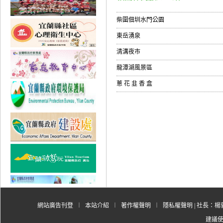
柴圍佃圳水門公園
東岳湧泉
清溝夜市
龍潭湖風景區
蔥 花 韭 香 盒
網站廣告刊登
︱
本站介紹
︱
著作權聲明
︱
隱私權聲明
| 社長：楊郭
建議使用