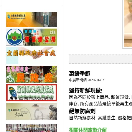
菓餅季節
中晨新聞網 2020-01-07
堅持新鮮現做!
因為不同於架上商品, 新鮮現做,
庫存, 所有產品皆是接單
絕無防腐劑
自然新鮮食材, 高纖養生, 嚴格
相關休閒旅遊介紹