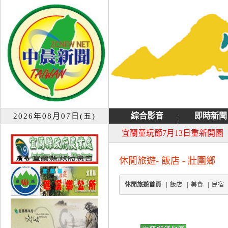
綜合影音
即時新聞
2026年08月07日(五)
大同音樂祭延期至8月9日禮
宜蘭童玩節7月13日重新開園
休閒旅遊- 飯店 - 壯圍鄉
休閒旅遊首頁
|
飯店
|
美食
|
民宿