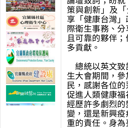
論壇致詞；盼就
策與創新」及「
享「健康台灣」
際衛生事務、分
且可靠的夥伴；
多貢獻。
總統以英文致
生大會期間，參
民，感謝各位的
促進人類健康福
經歷許多劇烈的
變，還是新興疫
重的責任。身為