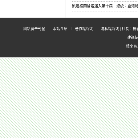
凱達格蘭論壇邁入第十屆 總統：臺灣將
網站廣告刊登
︱
本站介紹
︱
著作權聲明
︱
隱私權聲明
| 社長：楊郭
建議使用
總來訪人數