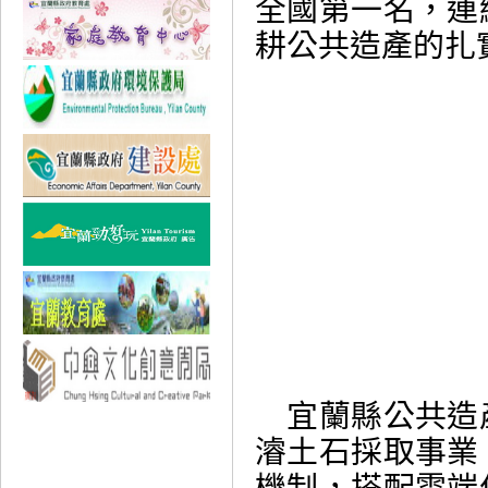
全國第一名，連
耕公共造產的扎
宜蘭縣公共造
濬土石採取事業