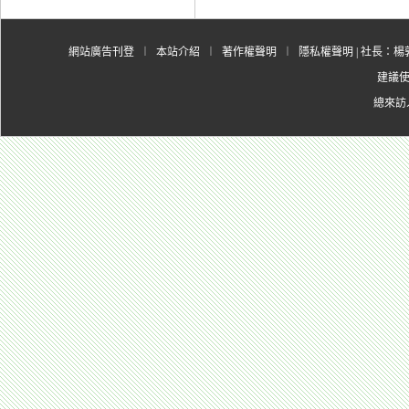
網站廣告刊登
︱
本站介紹
︱
著作權聲明
︱
隱私權聲明
| 社長：楊郭
建議使用
總來訪人數