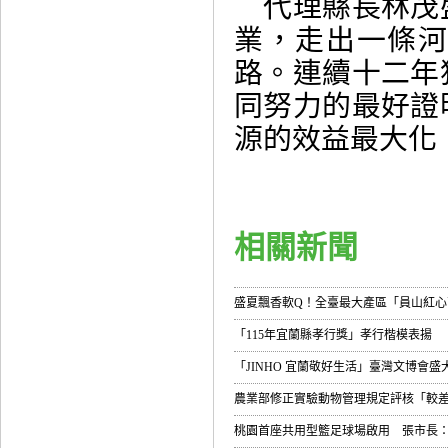
代理縣長林茂
業，走出一條
路。連續十二年
同努力的最好證
源的效益最大化
相關新聞
盛夏飄香軟Q！全臺最大產區「員山紅心芭
「115年宜蘭縣孝行獎」孝行楷模表揚
「JINHO 宜蘭敬好生活」臺灣文博會
農業部修正實驗動物管理規定評核「較
桃園首座共用型籃足球場啟用 張市長