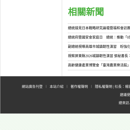
相關新聞
總統接見日本戰略研究論壇暨福和會訪
總統府暨國安會家庭日 總統：推動「0到1
副總統視導高雄市城鎮韌性演習 盼強
視察屏東縣2026城鎮韌性演習 張秘書長
高齡健康產業博覽會「臺灣農業樂活館」
網站廣告刊登
︱
本站介紹
︱
著作權聲明
︱
隱私權聲明
| 社長：楊郭
建議使用
總來訪人數