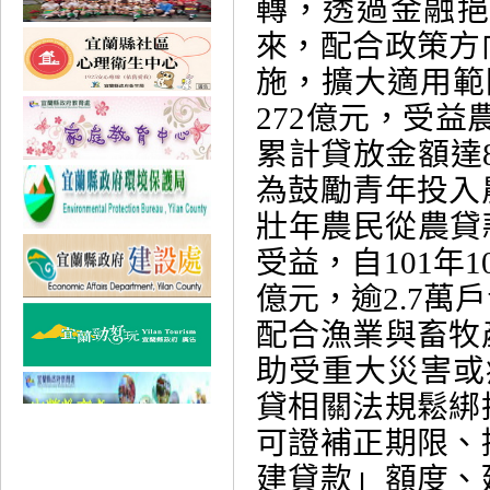
轉，透過金融
來，配合政策方
施，擴大適用範
272億元，受益
累計貸放金額達8
為鼓勵青年投入
壯年農民從農貸款
受益，自101年1
億元，逾2.7
配合漁業與畜牧
助受重大災害或
貸相關法規鬆綁
可證補正期限、
建貸款」額度、