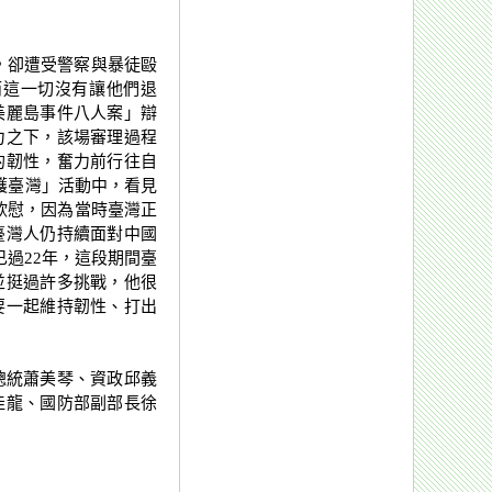
，卻遭受警察與暴徒毆
而這一切沒有讓他們退
美麗島事件八人案」辯
力之下，該場審理過程
的韌性，奮力前行往自
手護臺灣」活動中，看見
欣慰，因為當時臺灣正
臺灣人仍持續面對中國
已過22年，這段期間臺
並挺過許多挑戰，他很
要一起維持韌性、打出
總統蕭美琴、資政邱義
佳龍、國防部副部長徐