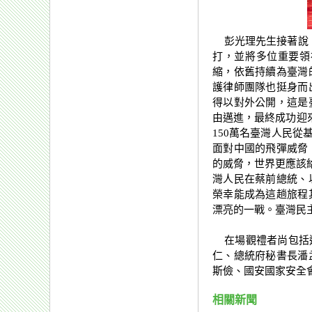
彭光理先生接著說，
打，並將多位重要領
縮，依舊持續為臺灣
護律師團隊也挺身而
得以對外公開，這是
由邁進，最終成功迎來
150萬名臺灣人民
面對中國的飛彈威脅
的威脅，世界更應該給
灣人民在蔡前總統、
榮幸能成為這趟旅程
漂亮的一戰。臺灣民
在場觀禮者尚包括遠
仁、總統府秘書長潘
斯儉、國安國家安全
相關新聞