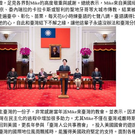
，足見各界對Mike的高度敬重與感謝。總統表示，Mike來自美國紐
京、委內瑞拉的卡拉卡斯或智利的聖地牙哥等大城市傳教，結果
走遍臺中、彰化、苗栗，每天花6小時練臺語的七聲八調，臺語講得
偷走他的心，自此和臺灣結下不解之緣，讓他這輩子永遠沒辦法和臺灣分
臺灣的一份子，非常感謝當年派Mike來臺灣的教會。並表示，因為有
灣在民主化的過程中增加很多助力。尤其Mike不僅在臺灣戒嚴時
回到美國，更長年參與「臺灣人公共事務會」，投入美國國會的遊
當臺灣的國際地位風雨飄搖時，能獲得美國政府堅定的支持。面對各種