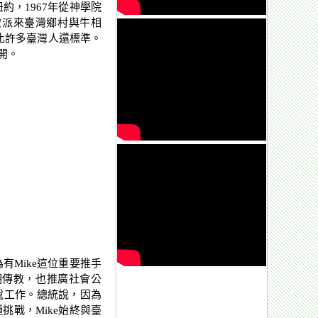
約，1967年從神學院
被派來臺灣鄉村與牛相
比許多臺灣人還標準。
開。
Mike這位重要推手
期傳教，也推廣社會公
說工作。總統說，因為
挑戰，Mike始終與臺