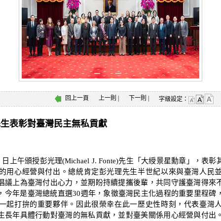
回上一頁
上一則
|
下一則
|
字級設定：
先生表彰對臺灣民主無私貢獻
午頒授彭光理(Michael J. Fonte)先生「大綬景星勳章」，
的用心經營與付出。總統肯定彭光理先生半世紀以來與臺灣人民
倡議上為臺灣付出心力，並期盼持續提攜後輩，共同守護臺灣得來
，今年是臺灣總統直選30週年，象徵臺灣民主化過程的重要里程碑
一起打拚的重要夥伴。因此很榮幸在此一歷史性時刻，代表臺灣
生長年具體行動對臺灣的無私貢獻，並對臺美關係用心經營與付出