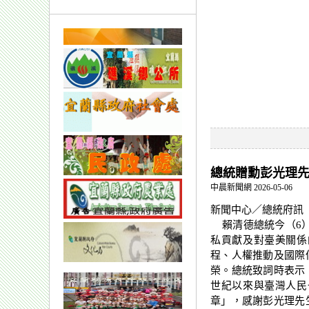
總統贈勳彭光理
中晨新聞網 2026-05-06
新聞中心／總統府訊
賴清德總統今（6）日上
私貢獻及對臺美關係
程、人權推動及國際
榮。總統致詞時表示
世紀以來與臺灣人民
章」，感謝彭光理先