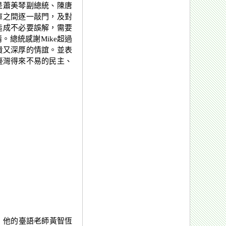
是蕭美琴副總統、陳唐
庫之間逐一敲門，及對
造成不必要誤解，需要
。總統感謝Mike超過
貴又深厚的情誼。並表
臺灣得來不易的民主、
，他的臺語老師黃智恆