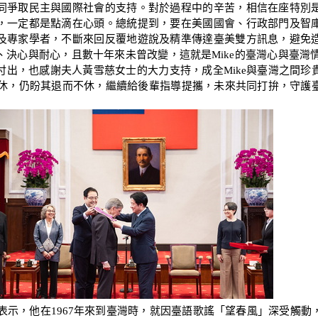
同爭取民主與國際社會的支持。對於過程中的辛苦，相信在座特別
，一定都是點滴在心頭。總統提到，要在美國國會、行政部門及智
及專家學者，不斷來回反覆地遊說及精準傳達臺美雙方訊息，避免
決心與耐心，且數十年來未曾改變，這就是Mike的臺灣心與臺灣情
付出，也感謝夫人黃雪慈女士的大力支持，成全Mike與臺灣之間珍
經退休，仍盼其退而不休，繼續給後輩指導提攜，未來共同打拚，守護
示，他在1967年來到臺灣時，就因臺語歌謠「望春風」深受觸動