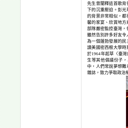
先生曾闡釋這首歌背
下的沉重壓迫。彭光
的背景非常相似，都
馨的家宴、欣賞地方
部隊嚴密監控臺灣，
雖然告別許多好友令
為一個蓬勃發展的民
讀美國密西根大學時
於1964年起草〈
生等其他倡議份子，
中，人們常說夢想難
雜誌，致力爭取政治