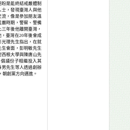
期盼是能終結戒嚴體制
人士，發現臺灣人與他
交流，像是參加朋友溫
戒嚴時期，警察、警備
此三年後他離開臺灣，
，臺灣在20年後會成
彭光理先生指出，在就
先生會面，彭明敏先生
密西根大學與陳唐山先
多倡議份子相繼投入其
春男先生等人透過創辦
，朝創黨方向邁進。