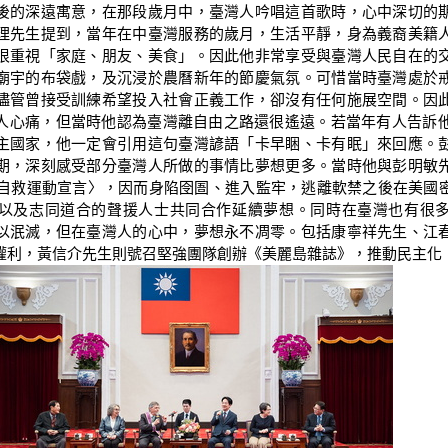
後的深遠寓意，在那段歲月中，臺灣人吟唱這首歌時，心中深切的
理先生提到，當年在中臺灣服務的歲月，生活平靜，身為義裔美籍
很重視「家庭、朋友、美食」。因此他非常享受與臺灣人民自在的
廟宇的布袋戲，及沉浸於農曆新年的節慶氣氛。可惜當時臺灣處於
儘管曾接受訓練希望投入社會正義工作，卻沒有任何施展空間。因
人心痛，但當時他認為臺灣離自由之路還很遙遠。若當年有人告訴他
主國家，他一定會引用這句臺灣諺語「卡早睏、卡有眠」來回應。
期，深刻感受部分臺灣人所做的事情比夢想更多。當時他與彭明敏
臺灣自救運動宣言〉，因而身陷囹圄、進入監牢，逃離軟禁之後在美國
以及志同道合的聲援人士共同合作延續夢想。同時在臺灣也有很
以泯滅，但在臺灣人的心中，夢想永不凋零。包括康寧祥先生、江
權利，黃信介先生則號召堅強團隊創辦《美麗島雜誌》，推動民主化