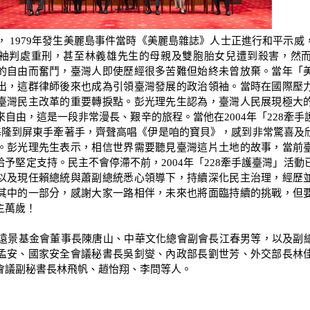
 1979年發生美麗島事件當時《美麗島雜誌》人士正進行和平示威
袖判處重刑，甚至林義雄先生的母親及雙胞胎女兒遭到殺害，然
的自由而奮鬥，臺灣人即使歷經很多苦難但始終未曾放棄。當年「
出，這群律師後來也成為引領臺灣發展的政治領袖。當時在國際壓
臺灣民主改革的重要轉捩點。彭光理先生認為，臺灣人民展現極大
自由，這是一段非常漫長、艱辛的旅程。當他在2004年「228牽
從基隆到屏東手牽著手，齊聲高唱《伊是咱的寶貝》，感到非常驚喜及
。彭光理先生表示，相信世界需要聽見臺灣這片土地的故事，當前
予堅定支持。民主不會停滯不前，2004年「228牽手護臺灣」活動
以及現任賴總統與蕭副總統悉心領導下，持續深化民主治理，經歷
其中的一部分，感謝大家一路相伴，未來也將面臨持續的挑戰，但
主萬歲！
景基金會董事長陳唐山、中華文化總會副會長江春男等，以及副
孟安、國家安全會議秘書長吳釗燮、內政部長劉世芳、外交部長林
會議副秘書長林飛帆、趙怡翔、李問等人。