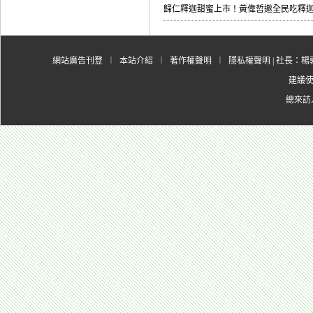
歸仁釋迦甜蜜上市！黃偉哲邀全民吃釋
網站廣告刊登
︱
本站介紹
︱
著作權聲明
︱
隱私權聲明
| 社長：楊郭
建議使用
總來訪人數