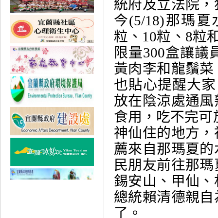
統府及立法院，
今(5/18)那
粒、10粒、8粒
限量300盒讓
黃肉李和龍鬚菜
也貼心提醒大家
放在陰涼處通風
食用，吃不完可
神仙住的地方，
薦來自那瑪夏的
民朋友前往那瑪
錫安山、甲仙、
總統賴清德親自
了。