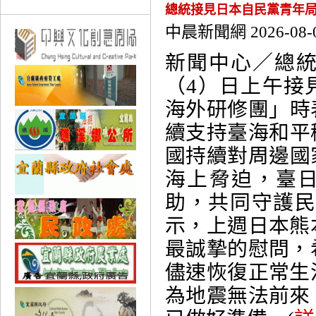
總統接見日本自民黨青年局
中晨新聞網 2026-08-
新聞中心／總
（4）日上午接
海外研修團」時
續支持臺海和平
國持續對周邊國
海上脅迫，臺
助，共同守護
示，上週日本熊
最誠摯的慰問，
儘速恢復正常生
為地震無法前來