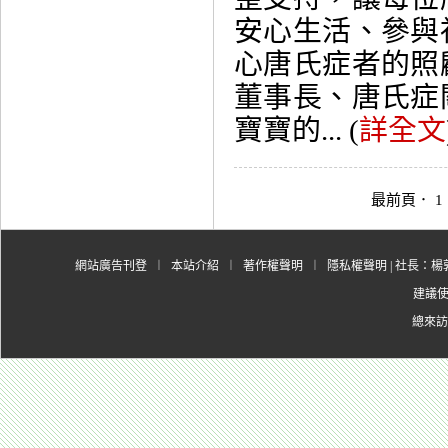
安心生活、參與
心唐氏症者的照
董事長、唐氏症
寶寶的... (
詳全文
最前頁
．
1
網站廣告刊登
︱
本站介紹
︱
著作權聲明
︱
隱私權聲明
| 社長：楊郭
建議使用
總來訪人數