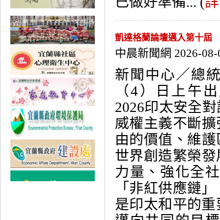
已做好準備... (
詳
凱達格蘭論壇邁入第十屆 
中晨新聞網 2026-08-
新聞中心／總
（4）日上午
2026印太安全
威權主義不斷擴
由的價值、維護
世界創造繁榮發
力量、強化全
「非紅供應鏈」
是印太和平的重